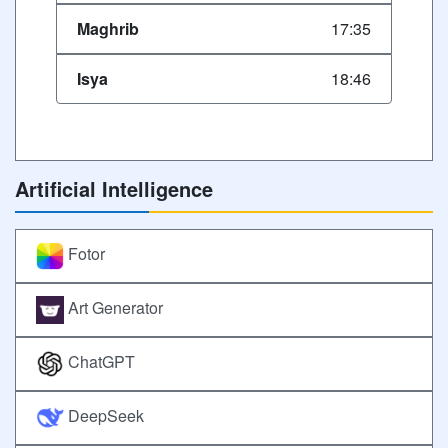
Maghrib
17:35
Isya
18:46
Artificial Intelligence
Fotor
Art Generator
ChatGPT
DeepSeek