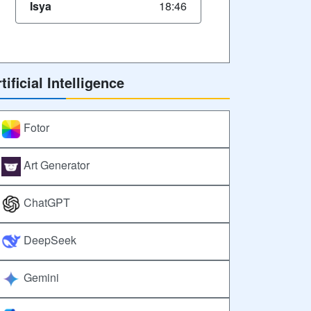
Isya
18:46
tificial Intelligence
Fotor
Art Generator
ChatGPT
DeepSeek
Gemini