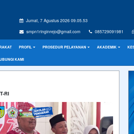
Jumat, 7 Agustus 2026 09.05.53
smpn1ringinrejo@gmail.com
085729091981
RAKAT
PROFIL
PROSEDUR PELAYANAN
AKADEMIK
KE
UBUNGI KAMI
T-RI