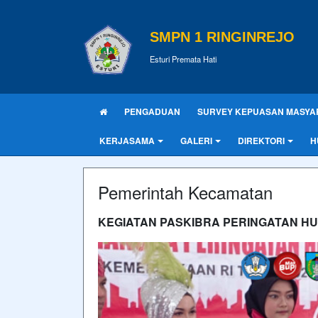
SMPN 1 RINGINREJO
Esturi Premata Hati
PENGADUAN
SURVEY KEPUASAN MASYA
KERJASAMA
GALERI
DIREKTORI
H
Pemerintah Kecamatan
KEGIATAN PASKIBRA PERINGATAN HU