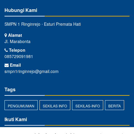
Hubungi Kami
SMPN 1 Ringinrejo ⋅ Esturi Premata Hati
Alamat
Jl. Marabonta
Telepon
085729091981
Email
smpn1ringinrejo@gmail.com
Tags
PENGUMUMAN
SEKILAS INFO
SEKILAS-INFO
BERITA
Ikuti Kami