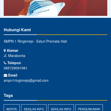
Hubungi Kami
SMPN 1 Ringinrejo ⋅ Esturi Premata Hati
Alamat
Jl. Marabonta
Telepon
085729091981
Email
smpn1ringinrejo@gmail.com
Tags
BERITA
SEKILAS INFO
SEKILAS-INFO
PENGUMUMAN