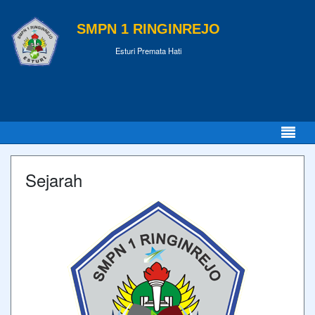
SMPN 1 RINGINREJO
Esturi Premata Hati
Sejarah