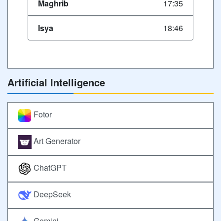
Maghrib
17:35
Isya
18:46
Artificial Intelligence
Fotor
Art Generator
ChatGPT
DeepSeek
Gemini