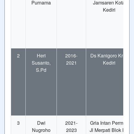
Purnama
Jamsaren Kota
Kediri
2
Heri
2016-
Ds Kanigoro Kras
Susanto,
2021
Kediri
S.Pd
3
Dwi
2021-
Gria Intan Permai,
Nugroho
2023
Jl Merpati Blok FF