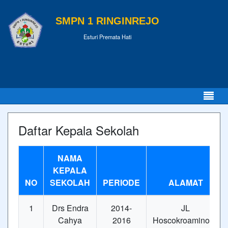
SMPN 1 RINGINREJO
Esturi Premata Hati
Daftar Kepala Sekolah
NAMA
KEPALA
NO
SEKOLAH
PERIODE
ALAMAT
1
Drs Endra
2014-
JL
Cahya
2016
Hoscokroaminoto,