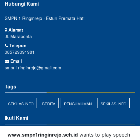
Hubungi Kami
SMPN 1 Ringinrejo ⋅ Esturi Premata Hati
Alamat
Jl. Marabonta
Telepon
085729091981
Email
smpn1ringinrejo@gmail.com
Tags
SEKILAS INFO
BERITA
PENGUMUMAN
SEKILAS-INFO
Ikuti Kami
www.smpn1ringinrejo.sch.id
wants to play speech