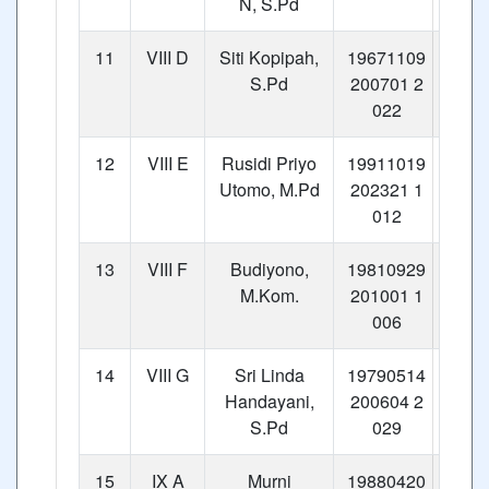
N, S.Pd
11
VIII D
Siti Kopipah,
19671109
S.Pd
200701 2
022
12
VIII E
Rusidi Priyo
19911019
Utomo, M.Pd
202321 1
012
13
VIII F
Budiyono,
19810929
M.Kom.
201001 1
006
14
VIII G
Sri Linda
19790514
Handayani,
200604 2
S.Pd
029
15
IX A
Murni
19880420