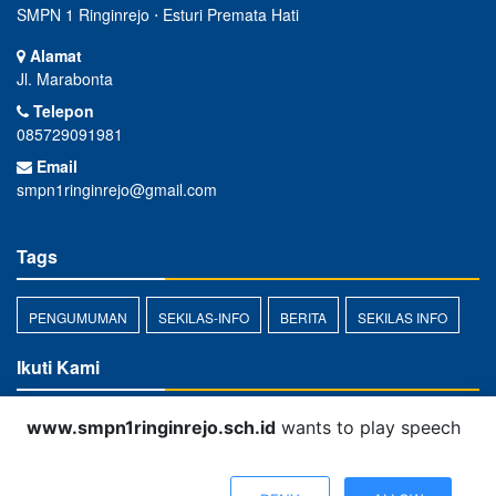
SMPN 1 Ringinrejo ⋅ Esturi Premata Hati
Alamat
Jl. Marabonta
Telepon
085729091981
Email
smpn1ringinrejo@gmail.com
Tags
PENGUMUMAN
SEKILAS-INFO
BERITA
SEKILAS INFO
Ikuti Kami
www.smpn1ringinrejo.sch.id
wants to play speech