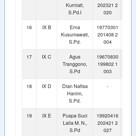
Kurniati,
202321 2
S.Pd.I
020
16
IX B
Erna
19770301
Kusumawati,
201408 2
S.Pd.
004
17
IX C
Agus
19670830
Tranggono,
199802 1
S.Pd
003
18
IX D
Dian Nafisa
-
Hanim,
S.Pd.
19
IX E
Puspa Suci
19920416
Laila M. N.,
202421 2
S.Pd
027