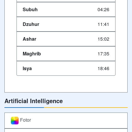
Subuh
04:26
Dzuhur
11:41
Ashar
15:02
Maghrib
17:35
Isya
18:46
Artificial Intelligence
Fotor