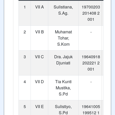
1
VII A
Sulistiana,
19700203
S.Ag.
201408 2
001
2
VII B
Muhamat
-
Tohar,
S.Kom
3
VII C
Dra. Jajuk
19640918
Djuniati
202221 2
001
4
VII D
Tia Kunti
-
Mustika,
S.Pd
5
VII E
Sulistiyo,
19641005
S.Pd
199512 1