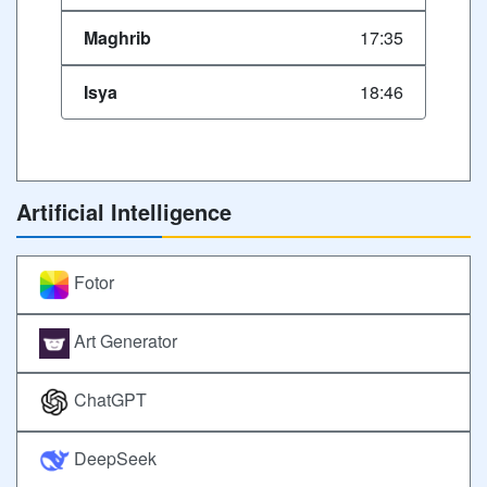
Maghrib
17:35
Isya
18:46
Artificial Intelligence
Fotor
Art Generator
ChatGPT
DeepSeek