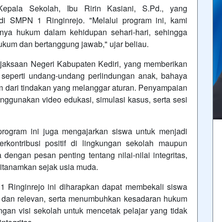
pala Sekolah, Ibu Ririn Kasiani, S.Pd., yang
di SMPN 1 Ringinrejo. "Melalui program ini, kami
nya hukum dalam kehidupan sehari-hari, sehingga
ukum dan bertanggung jawab," ujar beliau.
ejaksaan Negeri Kabupaten Kediri, yang memberikan
seperti undang-undang perlindungan anak, bahaya
m dari tindakan yang melanggar aturan. Penyampaian
ggunakan video edukasi, simulasi kasus, serta sesi
ogram ini juga mengajarkan siswa untuk menjadi
rkontribusi positif di lingkungan sekolah maupun
engan pesan penting tentang nilai-nilai integritas,
ditanamkan sejak usia muda.
 Ringinrejo ini diharapkan dapat membekali siswa
f dan relevan, serta menumbuhkan kesadaran hukum
ngan visi sekolah untuk mencetak pelajar yang tidak