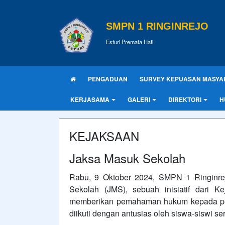
SMPN 1 RINGINREJO
Esturi Premata Hati
PENGADUAN
SURVEY KEPUASAN MASYA
KERJASAMA
GALERI
DIREKTORI
H
KEJAKSAAN
Jaksa Masuk Sekolah
Rabu, 9 Oktober 2024, SMPN 1 Ringinre
Sekolah (JMS), sebuah inisiatif dari K
memberikan pemahaman hukum kepada pelaj
diikuti dengan antusias oleh siswa-siswi s