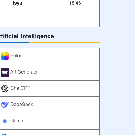
Isya
18:46
tificial Intelligence
Fotor
Art Generator
ChatGPT
DeepSeek
Gemini