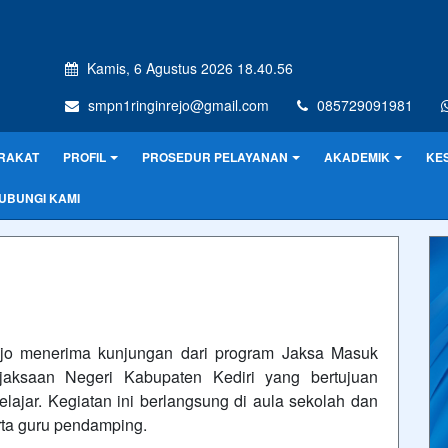
Kamis, 6 Agustus 2026 18.40.56
smpn1ringinrejo@gmail.com
085729091981
RAKAT
PROFIL
PROSEDUR PELAYANAN
AKADEMIK
KE
UBUNGI KAMI
jo menerima kunjungan dari program Jaksa Masuk
ejaksaan Negeri Kabupaten Kediri yang bertujuan
ar. Kegiatan ini berlangsung di aula sekolah dan
erta guru pendamping.