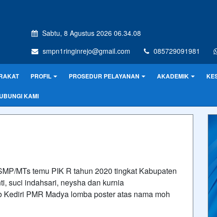
Sabtu, 8 Agustus 2026 06.34.08
smpn1ringinrejo@gmail.com
085729091981
RAKAT
PROFIL
PROSEDUR PELAYANAN
AKADEMIK
KE
UBUNGI KAMI
t SMP/MTs temu PIK R tahun 2020 tingkat Kabupaten
i, suci indahsari, neysha dan kurnia
b Kediri PMR Madya lomba poster atas nama moh