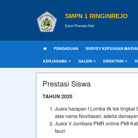
SMPN 1 RINGINREJO
Esturi Premata Hati
PENGADUAN
SURVEY KEPUASAN MASYA
KERJASAMA
GALERI
DIREKTORI
H
Prestasi Siswa
TAHUN 2020
Juara harapan I Lomba tik tok tingka
atas nama Novitasari, adelia damayant
Juara V Jumbara PMR online PMI Ka
fauzi