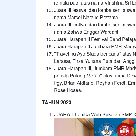
remaja putri atas nama Vinshina Sri L
Juara III festival dan lomba seni sisw
nama Marcel Natalio Pratama
Juara III festival dan lomba seni sisw
nama Zahwa Enggar Wardani
Juara Harapan II Festival Band Pel
Juara Harapan II Jumbara PMR Madya
"Traveling Ayo Siaga bencana" atas Na
Larasai, Firza Yuliana Putri dan Anggi 
Juara Harapan III, Jumbara PMR Mady
prinsip Palang Merah" atas nama Dewi
Irgy, Brian Aldiano, Reyhan Ferdi, Er
Rose Hosea.
TAHUN 2023
JUARA I, Lomba Web Sekolah SMP K