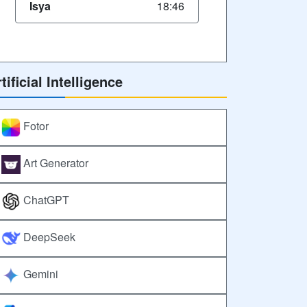
Isya
18:46
tificial Intelligence
Fotor
Art Generator
ChatGPT
DeepSeek
Gemini