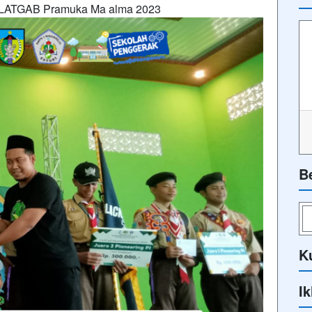
g LATGAB Pramuka Ma alma 2023
B
K
Ik