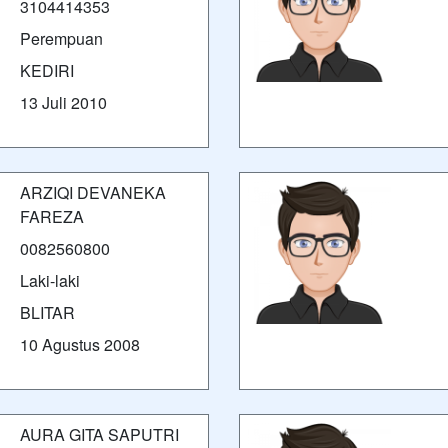
3104414353
Perempuan
KEDIRI
13 Juli 2010
ARZIQI DEVANEKA
FAREZA
0082560800
Laki-laki
BLITAR
10 Agustus 2008
AURA GITA SAPUTRI