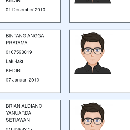
KEDIRI
01 Desember 2010
BINTANG ANGGA
PRATAMA
0107598819
Laki-laki
KEDIRI
07 Januari 2010
BRIAN ALDIANO
YANUARDA
SETIAWAN
0102388275