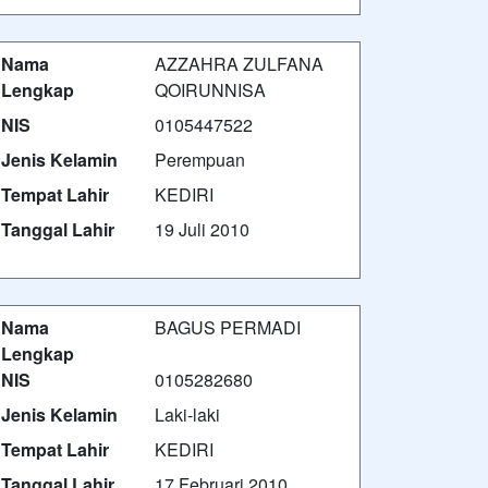
Nama
AZZAHRA ZULFANA
Lengkap
QOIRUNNISA
NIS
0105447522
Jenis Kelamin
Perempuan
Tempat Lahir
KEDIRI
Tanggal Lahir
19 Juli 2010
Nama
BAGUS PERMADI
Lengkap
NIS
0105282680
Jenis Kelamin
Laki-laki
Tempat Lahir
KEDIRI
Tanggal Lahir
17 Februari 2010