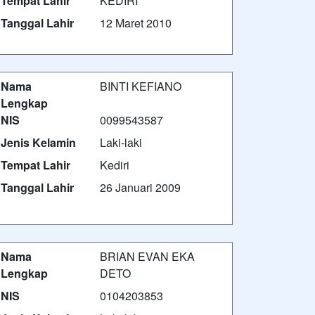
Tempat Lahir
KEDIRI
Tanggal Lahir
12 Maret 2010
Nama
BINTI KEFIANO
Lengkap
NIS
0099543587
Jenis Kelamin
Laki-laki
Tempat Lahir
Kediri
Tanggal Lahir
26 Januari 2009
Nama
BRIAN EVAN EKA
Lengkap
DETO
NIS
0104203853