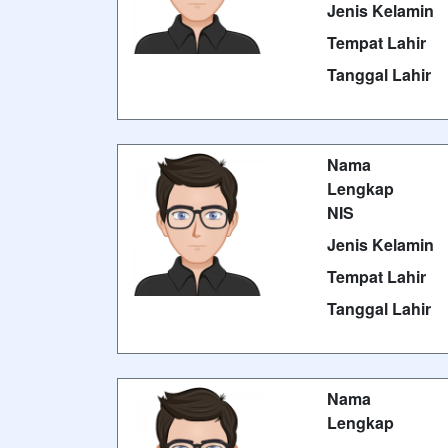
Jenis Kelamin
Tempat Lahir
Tanggal Lahir
Nama
Lengkap
NIS
Jenis Kelamin
Tempat Lahir
Tanggal Lahir
Nama
Lengkap