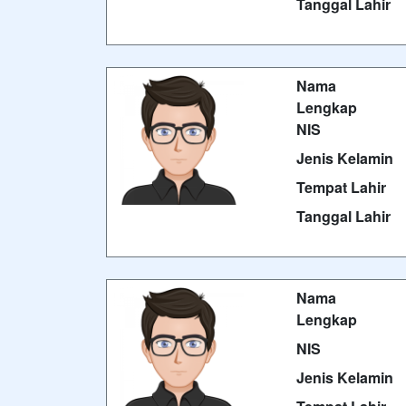
Tanggal Lahir
Nama
Lengkap
NIS
Jenis Kelamin
Tempat Lahir
Tanggal Lahir
Nama
Lengkap
NIS
Jenis Kelamin