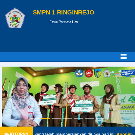
SMPN 1 RINGINREJO
Esturi Premata Hati
KUTIPAN
ng telah mempersiapkan dirinya hari ini.
Anonim