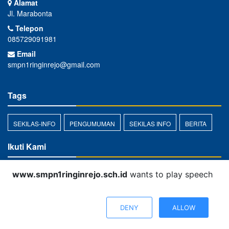
Alamat
Jl. Marabonta
Telepon
085729091981
Email
smpn1ringinrejo@gmail.com
Tags
SEKILAS-INFO
PENGUMUMAN
SEKILAS INFO
BERITA
Ikuti Kami
www.smpn1ringinrejo.sch.id
wants to play speech
DENY
ALLOW
Copyright © 2020 - 2026
SMPN 1 Ringinrejo
All rights reserved.