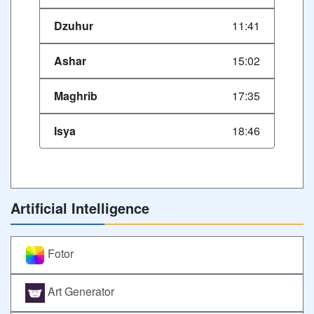
Dzuhur
11:41
Ashar
15:02
Maghrib
17:35
Isya
18:46
Artificial Intelligence
Fotor
Art Generator